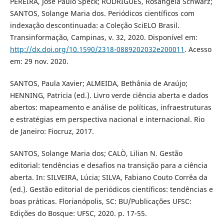
PEREIRA, José Paulo Speck; RODRIGUES, Rosângela Schwarz;
SANTOS, Solange Maria dos. Periódicos científicos com
indexação descontinuada: a Coleção SciELO Brasil.
Transinformação, Campinas, v. 32, 2020. Disponível em:
http://dx.doi.org/10.1590/2318-0889202032e200011
. Acesso
em: 29 nov. 2020.
SANTOS, Paula Xavier; ALMEIDA, Bethânia de Araújo;
HENNING, Patricia (ed.). Livro verde ciência aberta e dados
abertos: mapeamento e análise de políticas, infraestruturas
e estratégias em perspectiva nacional e internacional. Rio
de Janeiro: Fiocruz, 2017.
SANTOS, Solange Maria dos; CALÒ, Lilian N. Gestão
editorial: tendências e desafios na transição para a ciência
aberta. In: SILVEIRA, Lúcia; SILVA, Fabiano Couto Corrêa da
(ed.). Gestão editorial de periódicos científicos: tendências e
boas práticas. Florianópolis, SC: BU/Publicações UFSC:
Edições do Bosque: UFSC, 2020. p. 17-55.