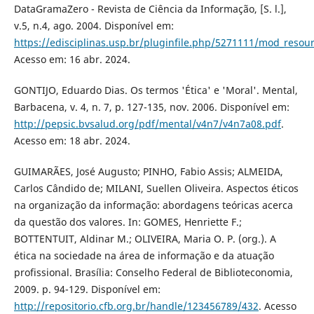
DataGramaZero - Revista de Ciência da Informação, [S. l.],
v.5, n.4, ago. 2004. Disponível em:
https://edisciplinas.usp.br/pluginfile.php/5271111/mod_reso
Acesso em: 16 abr. 2024.
GONTIJO, Eduardo Dias. Os termos 'Ética' e 'Moral'. Mental,
Barbacena, v. 4, n. 7, p. 127-135, nov. 2006. Disponível em:
http://pepsic.bvsalud.org/pdf/mental/v4n7/v4n7a08.pdf
.
Acesso em: 18 abr. 2024.
GUIMARÃES, José Augusto; PINHO, Fabio Assis; ALMEIDA,
Carlos Cândido de; MILANI, Suellen Oliveira. Aspectos éticos
na organização da informação: abordagens teóricas acerca
da questão dos valores. In: GOMES, Henriette F.;
BOTTENTUIT, Aldinar M.; OLIVEIRA, Maria O. P. (org.). A
ética na sociedade na área de informação e da atuação
profissional. Brasília: Conselho Federal de Biblioteconomia,
2009. p. 94-129. Disponível em:
http://repositorio.cfb.org.br/handle/123456789/432
. Acesso