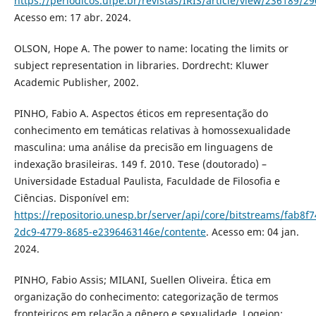
https://periodicos.ufpe.br/revistas/IRIS/article/view/236189/2
Acesso em: 17 abr. 2024.
OLSON, Hope A. The power to name: locating the limits or
subject representation in libraries. Dordrecht: Kluwer
Academic Publisher, 2002.
PINHO, Fabio A. Aspectos éticos em representação do
conhecimento em temáticas relativas à homossexualidade
masculina: uma análise da precisão em linguagens de
indexação brasileiras. 149 f. 2010. Tese (doutorado) –
Universidade Estadual Paulista, Faculdade de Filosofia e
Ciências. Disponível em:
https://repositorio.unesp.br/server/api/core/bitstreams/fab8f7
2dc9-4779-8685-e2396463146e/contente
. Acesso em: 04 jan.
2024.
PINHO, Fabio Assis; MILANI, Suellen Oliveira. Ética em
organização do conhecimento: categorização de termos
fronteiriços em relação a gênero e sexualidade. Logeion: