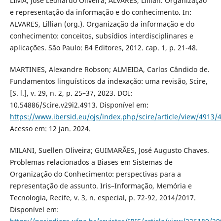
LIMA, José Leonardo Oliveira; ALVARES, Lillian. Organização
e representação da informação e do conhecimento. In:
ALVARES, Lillian (org.). Organização da informação e do
conhecimento: conceitos, subsídios interdisciplinares e
aplicações. São Paulo: B4 Editores, 2012. cap. 1, p. 21-48.
MARTINES, Alexandre Robson; ALMEIDA, Carlos Cândido de.
Fundamentos linguísticos da indexação: uma revisão, Scire,
[S. l.], v. 29, n. 2, p. 25–37, 2023. DOI:
10.54886/Scire.v29i2.4913. Disponível em:
https://www.ibersid.eu/ojs/index.php/scire/article/view/4913/
Acesso em: 12 jan. 2024.
MILANI, Suellen Oliveira; GUIMARÃES, José Augusto Chaves.
Problemas relacionados a Biases em Sistemas de
Organização do Conhecimento: perspectivas para a
representação de assunto. Iris–Informação, Memória e
Tecnologia, Recife, v. 3, n. especial, p. 72-92, 2014/2017.
Disponível em: