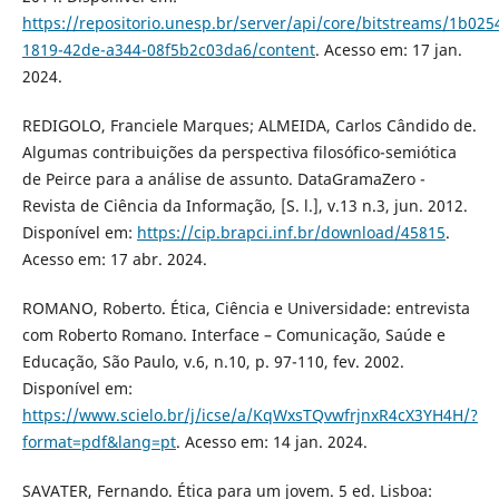
https://repositorio.unesp.br/server/api/core/bitstreams/1b025
1819-42de-a344-08f5b2c03da6/content
. Acesso em: 17 jan.
2024.
REDIGOLO, Franciele Marques; ALMEIDA, Carlos Cândido de.
Algumas contribuições da perspectiva filosófico-semiótica
de Peirce para a análise de assunto. DataGramaZero -
Revista de Ciência da Informação, [S. l.], v.13 n.3, jun. 2012.
Disponível em:
https://cip.brapci.inf.br/download/45815
.
Acesso em: 17 abr. 2024.
ROMANO, Roberto. Ética, Ciência e Universidade: entrevista
com Roberto Romano. Interface – Comunicação, Saúde e
Educação, São Paulo, v.6, n.10, p. 97-110, fev. 2002.
Disponível em:
https://www.scielo.br/j/icse/a/KqWxsTQvwfrjnxR4cX3YH4H/?
format=pdf&lang=pt
. Acesso em: 14 jan. 2024.
SAVATER, Fernando. Ética para um jovem. 5 ed. Lisboa: