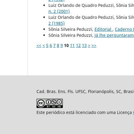
Luiz Orlando de Quadro Peduzzi, Sônia Sil
n. 2 (2001)
Luiz Orlando de Quadro Peduzzi, Sônia Sil
2 (1985)
Sônia Silveira Peduzzi,
Editorial
,
Caderno B
Sônia Silveira Peduzzi,
Já lhe perguntaram
<<
<
5
6
7
8
9
10
11
12
13
>
>>
Cad. Bras. Ens. Fís. UFSC, Florianópolis, SC, Bra
Este periódico está licenciado com uma Licença