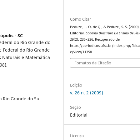
Como Citar
Peduzzi, L. O. de Q., & Peduzzi, S. S. (2009).
Editorial.
Caderno Brasileiro De Ensino De Físi
ópolis - SC
26
(2), 235–236. Recuperado de
ederal do Rio Grande do
https://periodicos.ufsc.br/index.php/fisica/
e Federal do Rio Grande
e/view/11358
s Naturais e Matemática
Fomatos de Citação
98).
Edição
v. 26 n. 2 (2009)
o Rio Grande do Sul
Seção
Editorial
Licença