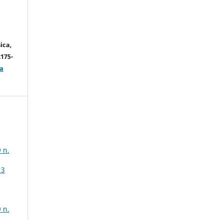
ica,
2175-
a
 n.
13
 n.