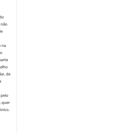
E
 do
e não
de
e na
 o
parte
balho
ar, de
a
 pelo
, quer
ônico.