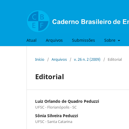
Atual
Arquivos
Submissões
Sobre
Início
/
Arquivos
/
v. 26 n. 2 (2009)
/
Editorial
Editorial
Luiz Orlando de Quadro Peduzzi
UFSC - Florianópolis - SC
Sônia Silveira Peduzzi
UFSC - Santa Catarina