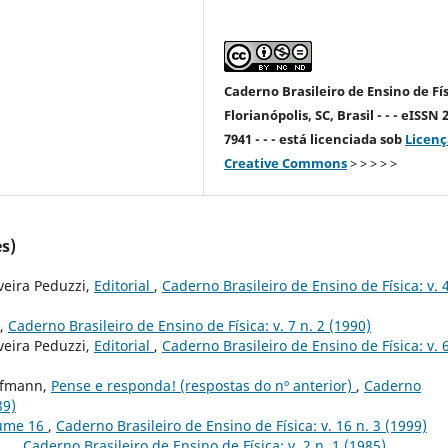
Caderno Brasileiro de Ensino de Fís
Florianópolis, SC, Brasil - - - eISSN 
7941 - - - está licenciada sob
Licenç
Creative Commons
> > > > >
s)
veira Peduzzi,
Editorial
,
Caderno Brasileiro de Ensino de Física: v. 4
,
Caderno Brasileiro de Ensino de Física: v. 7 n. 2 (1990)
veira Peduzzi,
Editorial
,
Caderno Brasileiro de Ensino de Física: v. 6
Hofmann,
Pense e responda! (respostas do nº anterior)
,
Caderno
89)
lume 16
,
Caderno Brasileiro de Ensino de Física: v. 16 n. 3 (1999)
...
,
Caderno Brasileiro de Ensino de Física: v. 2 n. 1 (1985)