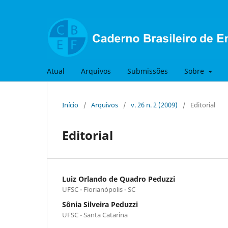
Atual
Arquivos
Submissões
Sobre
Início
/
Arquivos
/
v. 26 n. 2 (2009)
/
Editorial
Editorial
Luiz Orlando de Quadro Peduzzi
UFSC - Florianópolis - SC
Sônia Silveira Peduzzi
UFSC - Santa Catarina