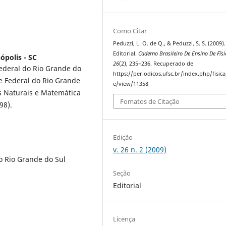
Como Citar
Peduzzi, L. O. de Q., & Peduzzi, S. S. (2009).
Editorial.
Caderno Brasileiro De Ensino De Físi
ópolis - SC
26
(2), 235–236. Recuperado de
ederal do Rio Grande do
https://periodicos.ufsc.br/index.php/fisica/
e Federal do Rio Grande
e/view/11358
s Naturais e Matemática
Fomatos de Citação
98).
Edição
v. 26 n. 2 (2009)
o Rio Grande do Sul
Seção
Editorial
Licença