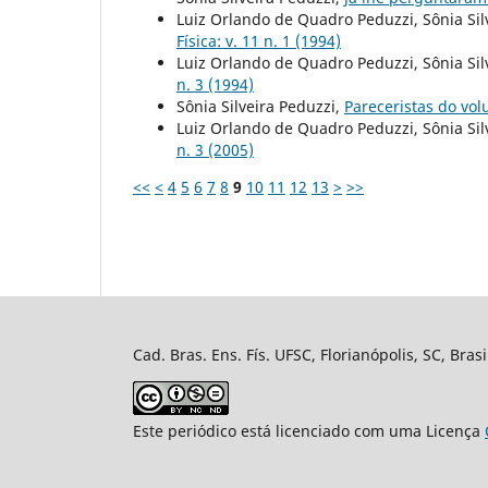
Luiz Orlando de Quadro Peduzzi, Sônia Sil
Física: v. 11 n. 1 (1994)
Luiz Orlando de Quadro Peduzzi, Sônia Sil
n. 3 (1994)
Sônia Silveira Peduzzi,
Pareceristas do vo
Luiz Orlando de Quadro Peduzzi, Sônia Sil
n. 3 (2005)
<<
<
4
5
6
7
8
9
10
11
12
13
>
>>
Cad. Bras. Ens. Fís. UFSC, Florianópolis, SC, Bra
Este periódico está licenciado com uma Licença