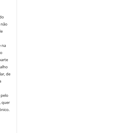
E
 do
e não
de
e na
 o
parte
balho
ar, de
a
 pelo
, quer
ônico.