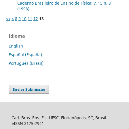
Caderno Brasileiro de Ensino de Física: v. 15 n. 3
(1998)
<<
<
8
9
10
11
12
13
Idioma
English
Español (España)
Português (Brasil)
Enviar Submissão
Cad. Bras. Ens. Fís. UFSC, Florianópolis, SC, Brasil.
eISSN 2175-7941