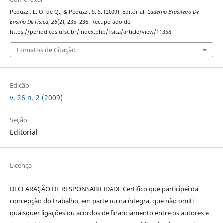
Peduzzi, L. O. de Q., & Peduzzi, S. S. (2009). Editorial.
Caderno Brasileiro De
Ensino De Física
,
26
(2), 235–236. Recuperado de
https://periodicos.ufsc.br/index.php/fisica/article/view/11358
Fomatos de Citação
Edição
v. 26 n. 2 (2009)
Seção
Editorial
Licença
DECLARAÇÃO DE RESPONSABILIDADE Certifico que participei da
concepção do trabalho, em parte ou na íntegra, que não omiti
quaisquer ligações ou acordos de financiamento entre os autores e