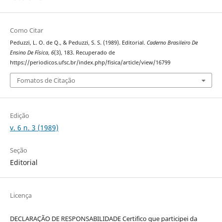
Como Citar
Peduzzi, L. O. de Q., & Peduzzi, S. S. (1989). Editorial.
Caderno Brasileiro De
Ensino De Física
,
6
(3), 183. Recuperado de
https://periodicos.ufsc.br/index.php/fisica/article/view/16799
Fomatos de Citação
Edição
v. 6 n. 3 (1989)
Seção
Editorial
Licença
DECLARAÇÃO DE RESPONSABILIDADE Certifico que participei da