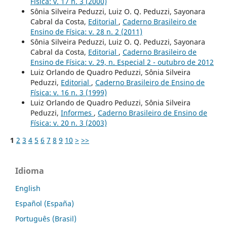
Física: v. 17 n. 3 (2000)
Sônia Silveira Peduzzi, Luiz O. Q. Peduzzi, Sayonara
Cabral da Costa,
Editorial
,
Caderno Brasileiro de
Ensino de Física: v. 28 n. 2 (2011)
Sônia Silveira Peduzzi, Luiz O. Q. Peduzzi, Sayonara
Cabral da Costa,
Editorial
,
Caderno Brasileiro de
Ensino de Física: v. 29, n. Especial 2 - outubro de 2012
Luiz Orlando de Quadro Peduzzi, Sônia Silveira
Peduzzi,
Editorial
,
Caderno Brasileiro de Ensino de
Física: v. 16 n. 3 (1999)
Luiz Orlando de Quadro Peduzzi, Sônia Silveira
Peduzzi,
Informes
,
Caderno Brasileiro de Ensino de
Física: v. 20 n. 3 (2003)
1
2
3
4
5
6
7
8
9
10
>
>>
Idioma
English
Español (España)
Português (Brasil)