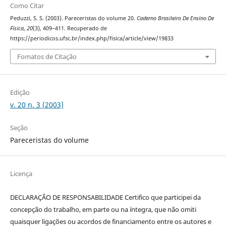
Como Citar
Peduzzi, S. S. (2003). Pareceristas do volume 20.
Caderno Brasileiro De Ensino De
Física
,
20
(3), 409–411. Recuperado de
https://periodicos.ufsc.br/index.php/fisica/article/view/19833
Fomatos de Citação
Edição
v. 20 n. 3 (2003)
Seção
Pareceristas do volume
Licença
DECLARAÇÃO DE RESPONSABILIDADE Certifico que participei da
concepção do trabalho, em parte ou na íntegra, que não omiti
quaisquer ligações ou acordos de financiamento entre os autores e