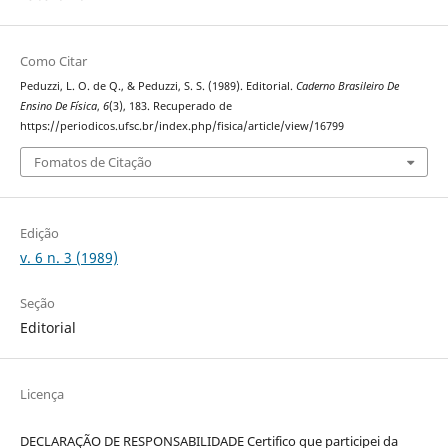
Como Citar
Peduzzi, L. O. de Q., & Peduzzi, S. S. (1989). Editorial.
Caderno Brasileiro De
Ensino De Física
,
6
(3), 183. Recuperado de
https://periodicos.ufsc.br/index.php/fisica/article/view/16799
Fomatos de Citação
Edição
v. 6 n. 3 (1989)
Seção
Editorial
Licença
DECLARAÇÃO DE RESPONSABILIDADE Certifico que participei da