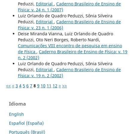
Peduzzi,
Editorial
,
Caderno Brasileiro de Ensino de
Física: v. 24 n. 1 (2007)
Luiz Orlando de Quadro Peduzzi, Sônia Silveira
Peduzzi,
Editorial
,
Caderno Brasileiro de Ensino de
Física: v. 23 n. 1 (2006)
Deise Miranda Vianna, Luiz Orlando de Quadro
Peduzzi, Oto Neri Borges, Roberto Nardi,
Comunicações VIII encontro de pesquisa em ensino
de Física
,
Caderno Brasileiro de Ensino de Física: v. 19
n. 2 (2002)
Luiz Orlando de Quadro Peduzzi, Sônia Silveira
Peduzzi,
Editorial
,
Caderno Brasileiro de Ensino de
Física: v. 19 n. 2 (2002)
<<
<
3
4
5
6
7
8
9
10
11
12
>
>>
Idioma
English
Español (España)
Português (Brasil)