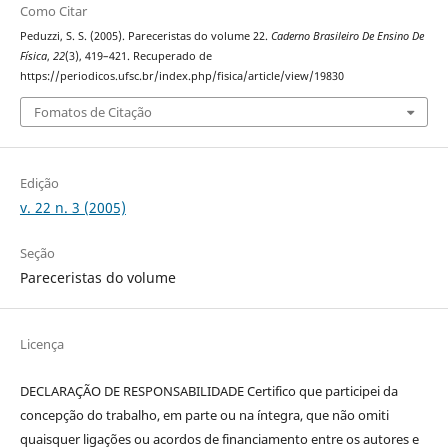
Como Citar
Peduzzi, S. S. (2005). Pareceristas do volume 22.
Caderno Brasileiro De Ensino De
Física
,
22
(3), 419–421. Recuperado de
https://periodicos.ufsc.br/index.php/fisica/article/view/19830
Fomatos de Citação
Edição
v. 22 n. 3 (2005)
Seção
Pareceristas do volume
Licença
DECLARAÇÃO DE RESPONSABILIDADE Certifico que participei da
concepção do trabalho, em parte ou na íntegra, que não omiti
quaisquer ligações ou acordos de financiamento entre os autores e