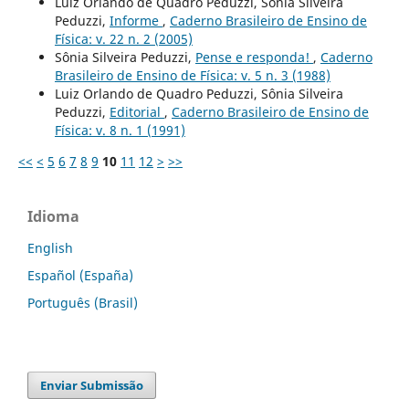
Luiz Orlando de Quadro Peduzzi, Sônia Silveira
Peduzzi,
Informe
,
Caderno Brasileiro de Ensino de
Física: v. 22 n. 2 (2005)
Sônia Silveira Peduzzi,
Pense e responda!
,
Caderno
Brasileiro de Ensino de Física: v. 5 n. 3 (1988)
Luiz Orlando de Quadro Peduzzi, Sônia Silveira
Peduzzi,
Editorial
,
Caderno Brasileiro de Ensino de
Física: v. 8 n. 1 (1991)
<<
<
5
6
7
8
9
10
11
12
>
>>
Idioma
English
Español (España)
Português (Brasil)
Enviar Submissão