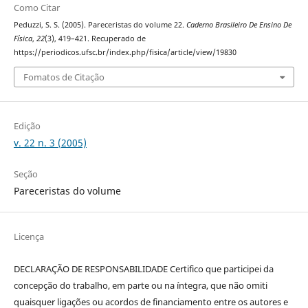
Como Citar
Peduzzi, S. S. (2005). Pareceristas do volume 22.
Caderno Brasileiro De Ensino De
Física
,
22
(3), 419–421. Recuperado de
https://periodicos.ufsc.br/index.php/fisica/article/view/19830
Fomatos de Citação
Edição
v. 22 n. 3 (2005)
Seção
Pareceristas do volume
Licença
DECLARAÇÃO DE RESPONSABILIDADE Certifico que participei da
concepção do trabalho, em parte ou na íntegra, que não omiti
quaisquer ligações ou acordos de financiamento entre os autores e