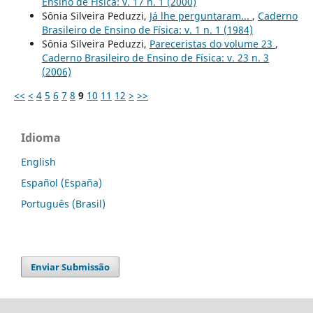
Ensino de Física: v. 17 n. 1 (2000)
Sônia Silveira Peduzzi,
Já lhe perguntaram...
,
Caderno
Brasileiro de Ensino de Física: v. 1 n. 1 (1984)
Sônia Silveira Peduzzi,
Pareceristas do volume 23
,
Caderno Brasileiro de Ensino de Física: v. 23 n. 3
(2006)
<<
<
4
5
6
7
8
9
10
11
12
>
>>
Idioma
English
Español (España)
Português (Brasil)
Enviar Submissão