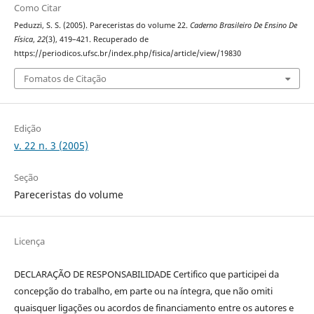
Como Citar
Peduzzi, S. S. (2005). Pareceristas do volume 22.
Caderno Brasileiro De Ensino De
Física
,
22
(3), 419–421. Recuperado de
https://periodicos.ufsc.br/index.php/fisica/article/view/19830
Fomatos de Citação
Edição
v. 22 n. 3 (2005)
Seção
Pareceristas do volume
Licença
DECLARAÇÃO DE RESPONSABILIDADE Certifico que participei da
concepção do trabalho, em parte ou na íntegra, que não omiti
quaisquer ligações ou acordos de financiamento entre os autores e