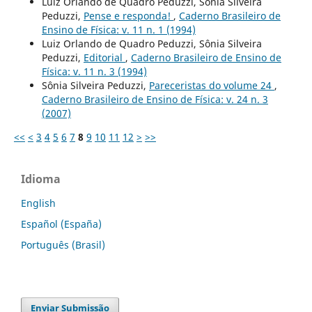
Luiz Orlando de Quadro Peduzzi, Sônia Silveira
Peduzzi,
Pense e responda!
,
Caderno Brasileiro de
Ensino de Física: v. 11 n. 1 (1994)
Luiz Orlando de Quadro Peduzzi, Sônia Silveira
Peduzzi,
Editorial
,
Caderno Brasileiro de Ensino de
Física: v. 11 n. 3 (1994)
Sônia Silveira Peduzzi,
Pareceristas do volume 24
,
Caderno Brasileiro de Ensino de Física: v. 24 n. 3
(2007)
<<
<
3
4
5
6
7
8
9
10
11
12
>
>>
Idioma
English
Español (España)
Português (Brasil)
Enviar Submissão