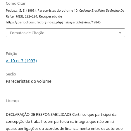
Como Citar
Peduzzi, S. S. (1993). Pareceristas do volume 10.
Caderno Brasileiro De Ensino De
Física
,
10
(3), 282–284. Recuperado de
https://periodicos.ufsc.br/index.php/fisica/article/view/19845
Fomatos de Citação
Edição
v. 10 n. 3 (1993)
Seção
Pareceristas do volume
Licença
DECLARAÇÃO DE RESPONSABILIDADE Certifico que participei da
concepção do trabalho, em parte ou na íntegra, que não omiti
quaisquer ligações ou acordos de financiamento entre os autores e