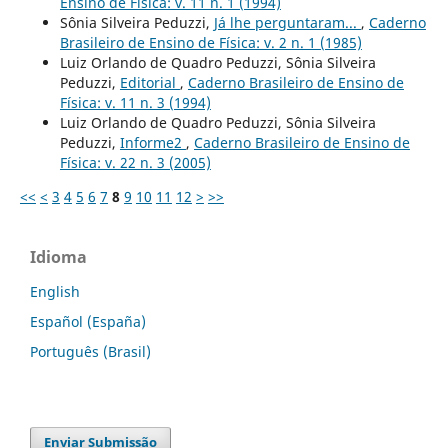
Ensino de Física: v. 11 n. 1 (1994)
Sônia Silveira Peduzzi,
Já lhe perguntaram...
,
Caderno
Brasileiro de Ensino de Física: v. 2 n. 1 (1985)
Luiz Orlando de Quadro Peduzzi, Sônia Silveira
Peduzzi,
Editorial
,
Caderno Brasileiro de Ensino de
Física: v. 11 n. 3 (1994)
Luiz Orlando de Quadro Peduzzi, Sônia Silveira
Peduzzi,
Informe2
,
Caderno Brasileiro de Ensino de
Física: v. 22 n. 3 (2005)
<<
<
3
4
5
6
7
8
9
10
11
12
>
>>
Idioma
English
Español (España)
Português (Brasil)
Enviar Submissão