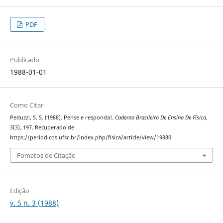
PDF
Publicado
1988-01-01
Como Citar
Peduzzi, S. S. (1988). Pense e responda!.
Caderno Brasileiro De Ensino De Física
,
5
(3), 197. Recuperado de
https://periodicos.ufsc.br/index.php/fisica/article/view/19880
Fomatos de Citação
Edição
v. 5 n. 3 (1988)