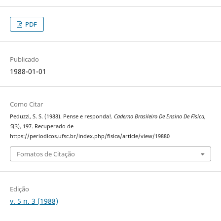
PDF
Publicado
1988-01-01
Como Citar
Peduzzi, S. S. (1988). Pense e responda!.
Caderno Brasileiro De Ensino De Física
,
5
(3), 197. Recuperado de
https://periodicos.ufsc.br/index.php/fisica/article/view/19880
Fomatos de Citação
Edição
v. 5 n. 3 (1988)