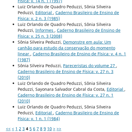
Física: v. 14 n. 1 (1997)
Luiz Orlando de Quadro Peduzzi, Sônia Silveira
Peduzzi,
Editorial
,
Caderno Brasileiro de Ensino de
Física: v. 2 n. 3 (1985)
Luiz Orlando de Quadro Peduzzi, Sônia Silveira
Peduzzi,
Informes
,
Caderno Brasileiro de Ensino de
Física: v. 25 n. 3 (2008)
Sônia Silveira Peduzzi,
Demonstre em aula: Um
canhão para estudo da conservação do momento
linear
,
Caderno Brasileiro de Ensino de Física: v. 4 n. 1
(1987)
Sônia Silveira Peduzzi,
Pareceristas do volume 27
,
Caderno Brasileiro de Ensino de Física: v. 27 n. 3
(2010)
Luiz Orlando de Quadro Peduzzi, Sônia Silveira
Peduzzi, Sayonara Salvador Cabral da Costa,
Editorial
,
Caderno Brasileiro de Ensino de Física: v. 27 n. 1
(2010)
Luiz Orlando de Quadro Peduzzi, Sônia Silveira
Peduzzi,
Editorial
,
Caderno Brasileiro de Ensino de
Física: v. 1 n. 1 (1984)
<<
<
1
2
3
4
5
6
7
8
9
10
>
>>