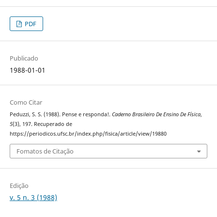
PDF
Publicado
1988-01-01
Como Citar
Peduzzi, S. S. (1988). Pense e responda!.
Caderno Brasileiro De Ensino De Física
,
5
(3), 197. Recuperado de
https://periodicos.ufsc.br/index.php/fisica/article/view/19880
Fomatos de Citação
Edição
v. 5 n. 3 (1988)