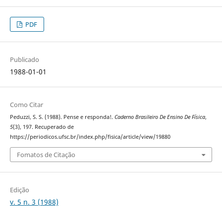
PDF
Publicado
1988-01-01
Como Citar
Peduzzi, S. S. (1988). Pense e responda!.
Caderno Brasileiro De Ensino De Física
,
5
(3), 197. Recuperado de
https://periodicos.ufsc.br/index.php/fisica/article/view/19880
Fomatos de Citação
Edição
v. 5 n. 3 (1988)