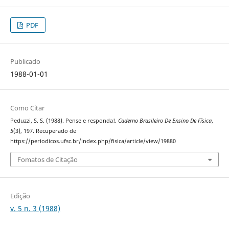
PDF
Publicado
1988-01-01
Como Citar
Peduzzi, S. S. (1988). Pense e responda!.
Caderno Brasileiro De Ensino De Física
,
5
(3), 197. Recuperado de
https://periodicos.ufsc.br/index.php/fisica/article/view/19880
Fomatos de Citação
Edição
v. 5 n. 3 (1988)