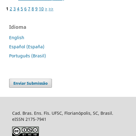
1
2
3
4
5
6
7
8
9
10
>
>>
Idioma
English
Español (España)
Português (Brasil)
Enviar Submissão
Cad. Bras. Ens. Fís. UFSC, Florianópolis, SC, Brasil.
eISSN 2175-7941