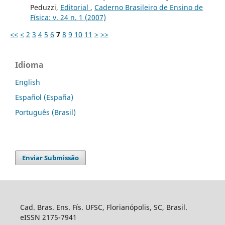
Peduzzi,
Editorial
,
Caderno Brasileiro de Ensino de
Física: v. 24 n. 1 (2007)
<<
<
2
3
4
5
6
7
8
9
10
11
>
>>
Idioma
English
Español (España)
Português (Brasil)
Enviar Submissão
Cad. Bras. Ens. Fís. UFSC, Florianópolis, SC, Brasil.
eISSN 2175-7941