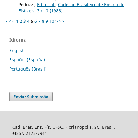
Peduzzi,
Editorial
,
Caderno Brasileiro de Ensino de
Física: v. 3 n. 3 (1986)
<<
<
1
2
3
4
5
6
7
8
9
10
>
>>
Idioma
English
Español (España)
Português (Brasil)
Enviar Submissão
Cad. Bras. Ens. Fís. UFSC, Florianópolis, SC, Brasil.
eISSN 2175-7941