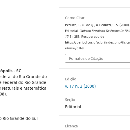
Como Citar
Peduzzi, L. O. de Q., & Peduzzi, S. S. (2000).
Editorial.
Caderno Brasileiro De Ensino De Físi
17
(3), 255. Recuperado de
https://periodicos.ufsc.br/index.php/fisica/
e/view/6768
Fomatos de Citação
ópolis - SC
ederal do Rio Grande do
Edição
e Federal do Rio Grande
v. 17 n. 3 (2000)
s Naturais e Matemática
98).
Seção
Editorial
o Rio Grande do Sul
Licença