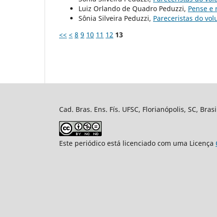
Luiz Orlando de Quadro Peduzzi,
Pense e
Sônia Silveira Peduzzi,
Pareceristas do vo
<<
<
8
9
10
11
12
13
Cad. Bras. Ens. Fís. UFSC, Florianópolis, SC, Bra
Este periódico está licenciado com uma Licença