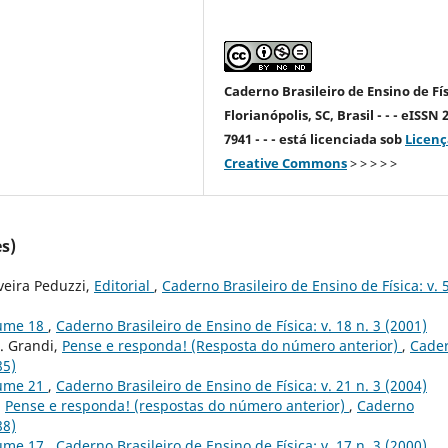
Caderno Brasileiro de Ensino de Fís
Florianópolis, SC, Brasil - - - eISSN 
7941 - - - está licenciada sob
Licenç
Creative Commons
> > > > >
s)
veira Peduzzi,
Editorial
,
Caderno Brasileiro de Ensino de Física: v. 5
lume 18
,
Caderno Brasileiro de Ensino de Física: v. 18 n. 3 (2001)
. Grandi,
Pense e responda! (Resposta do número anterior)
,
Cade
85)
lume 21
,
Caderno Brasileiro de Ensino de Física: v. 21 n. 3 (2004)
,
Pense e responda! (respostas do número anterior)
,
Caderno
88)
lume 17
,
Caderno Brasileiro de Ensino de Física: v. 17 n. 3 (2000)