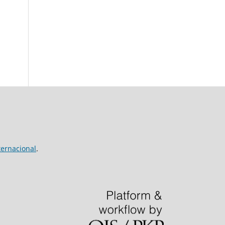
ernacional
.