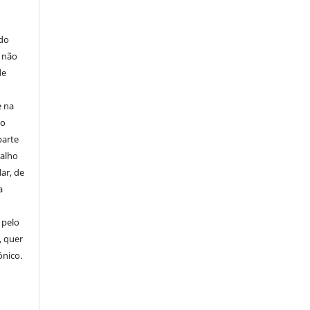
E
 do
e não
de
e na
 o
parte
balho
ar, de
a
 pelo
, quer
ônico.