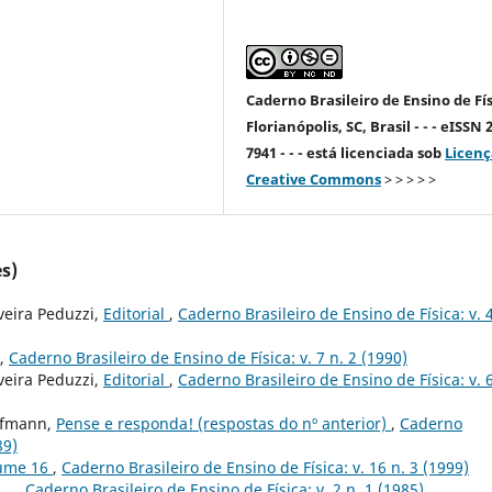
Caderno Brasileiro de Ensino de Fís
Florianópolis, SC, Brasil - - - eISSN 
7941 - - - está licenciada sob
Licenç
Creative Commons
> > > > >
s)
veira Peduzzi,
Editorial
,
Caderno Brasileiro de Ensino de Física: v. 4
,
Caderno Brasileiro de Ensino de Física: v. 7 n. 2 (1990)
veira Peduzzi,
Editorial
,
Caderno Brasileiro de Ensino de Física: v. 6
Hofmann,
Pense e responda! (respostas do nº anterior)
,
Caderno
89)
lume 16
,
Caderno Brasileiro de Ensino de Física: v. 16 n. 3 (1999)
...
,
Caderno Brasileiro de Ensino de Física: v. 2 n. 1 (1985)