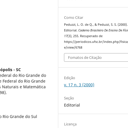
Como Citar
Peduzzi, L. O. de Q., & Peduzzi, S. S. (2000).
Editorial.
Caderno Brasileiro De Ensino De Físi
17
(3), 255. Recuperado de
https://periodicos.ufsc.br/index.php/fisica/
e/view/6768
Fomatos de Citação
ópolis - SC
ederal do Rio Grande do
Edição
e Federal do Rio Grande
v. 17 n. 3 (2000)
s Naturais e Matemática
98).
Seção
Editorial
o Rio Grande do Sul
Licença