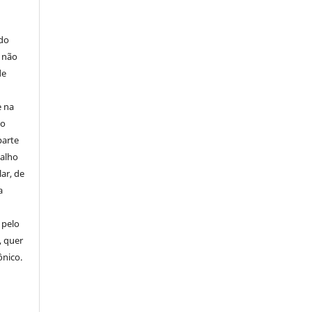
E
 do
e não
de
e na
 o
parte
balho
ar, de
a
 pelo
, quer
ônico.