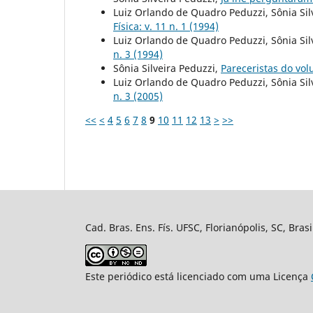
Luiz Orlando de Quadro Peduzzi, Sônia Sil
Física: v. 11 n. 1 (1994)
Luiz Orlando de Quadro Peduzzi, Sônia Sil
n. 3 (1994)
Sônia Silveira Peduzzi,
Pareceristas do vo
Luiz Orlando de Quadro Peduzzi, Sônia Sil
n. 3 (2005)
<<
<
4
5
6
7
8
9
10
11
12
13
>
>>
Cad. Bras. Ens. Fís. UFSC, Florianópolis, SC, Bra
Este periódico está licenciado com uma Licença