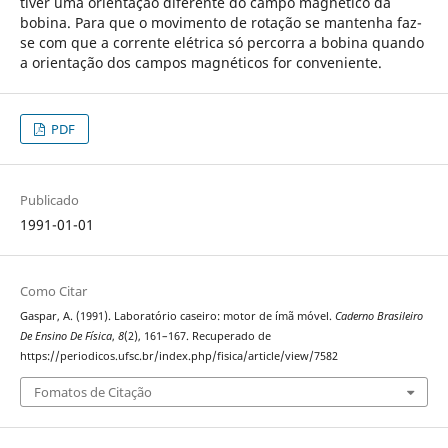
tiver uma orientação diferente do campo magnético da
bobina. Para que o movimento de rotação se mantenha faz-
se com que a corrente elétrica só percorra a bobina quando
a orientação dos campos magnéticos for conveniente.
PDF
Publicado
1991-01-01
Como Citar
Gaspar, A. (1991). Laboratório caseiro: motor de ímã móvel.
Caderno Brasileiro
De Ensino De Física
,
8
(2), 161–167. Recuperado de
https://periodicos.ufsc.br/index.php/fisica/article/view/7582
Fomatos de Citação