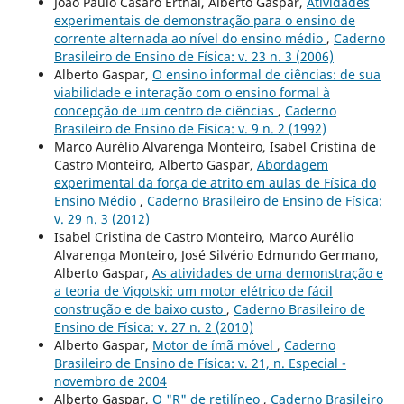
João Paulo Casaro Erthal, Alberto Gaspar,
Atividades
experimentais de demonstração para o ensino de
corrente alternada ao nível do ensino médio
,
Caderno
Brasileiro de Ensino de Física: v. 23 n. 3 (2006)
Alberto Gaspar,
O ensino informal de ciências: de sua
viabilidade e interação com o ensino formal à
concepção de um centro de ciências
,
Caderno
Brasileiro de Ensino de Física: v. 9 n. 2 (1992)
Marco Aurélio Alvarenga Monteiro, Isabel Cristina de
Castro Monteiro, Alberto Gaspar,
Abordagem
experimental da força de atrito em aulas de Física do
Ensino Médio
,
Caderno Brasileiro de Ensino de Física:
v. 29 n. 3 (2012)
Isabel Cristina de Castro Monteiro, Marco Aurélio
Alvarenga Monteiro, José Silvério Edmundo Germano,
Alberto Gaspar,
As atividades de uma demonstração e
a teoria de Vigotski: um motor elétrico de fácil
construção e de baixo custo
,
Caderno Brasileiro de
Ensino de Física: v. 27 n. 2 (2010)
Alberto Gaspar,
Motor de ímã móvel
,
Caderno
Brasileiro de Ensino de Física: v. 21, n. Especial -
novembro de 2004
Alberto Gaspar,
O "R" de retilíneo
,
Caderno Brasileiro