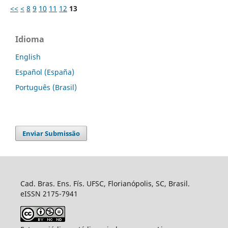
<<
<
8
9
10
11
12
13
Idioma
English
Español (España)
Português (Brasil)
Enviar Submissão
Cad. Bras. Ens. Fís. UFSC, Florianópolis, SC, Brasil.
eISSN 2175-7941