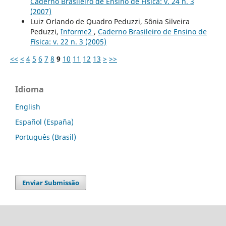
Caderno Brasileiro de Ensino de Física: v. 24 n. 3
(2007)
Luiz Orlando de Quadro Peduzzi, Sônia Silveira
Peduzzi,
Informe2
,
Caderno Brasileiro de Ensino de
Física: v. 22 n. 3 (2005)
<<
<
4
5
6
7
8
9
10
11
12
13
>
>>
Idioma
English
Español (España)
Português (Brasil)
Enviar Submissão