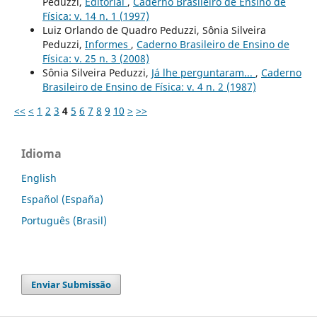
Peduzzi,
Editorial
,
Caderno Brasileiro de Ensino de
Física: v. 14 n. 1 (1997)
Luiz Orlando de Quadro Peduzzi, Sônia Silveira
Peduzzi,
Informes
,
Caderno Brasileiro de Ensino de
Física: v. 25 n. 3 (2008)
Sônia Silveira Peduzzi,
Já lhe perguntaram...
,
Caderno
Brasileiro de Ensino de Física: v. 4 n. 2 (1987)
<<
<
1
2
3
4
5
6
7
8
9
10
>
>>
Idioma
English
Español (España)
Português (Brasil)
Enviar Submissão