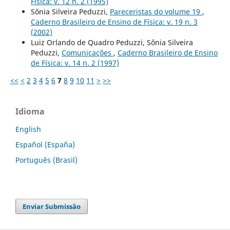
Física: v. 12 n. 2 (1995)
Sônia Silveira Peduzzi,
Pareceristas do volume 19
,
Caderno Brasileiro de Ensino de Física: v. 19 n. 3
(2002)
Luiz Orlando de Quadro Peduzzi, Sônia Silveira
Peduzzi,
Comunicações
,
Caderno Brasileiro de Ensino
de Física: v. 14 n. 2 (1997)
<<
<
2
3
4
5
6
7
8
9
10
11
>
>>
Idioma
English
Español (España)
Português (Brasil)
Enviar Submissão