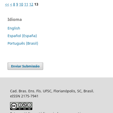
<<
<
8
9
10
11
12
13
Idioma
English
Español (España)
Português (Brasil)
Enviar Submissão
Cad. Bras. Ens. Fís. UFSC, Florianópolis, SC, Brasil.
eISSN 2175-7941