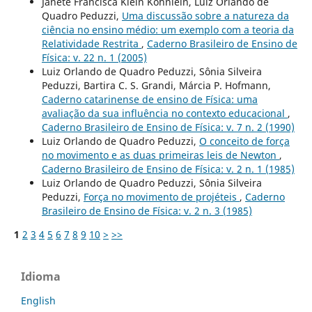
Janete Francisca Klein Köhnlein, Luiz Orlando de
Quadro Peduzzi,
Uma discussão sobre a natureza da
ciência no ensino médio: um exemplo com a teoria da
Relatividade Restrita
,
Caderno Brasileiro de Ensino de
Física: v. 22 n. 1 (2005)
Luiz Orlando de Quadro Peduzzi, Sônia Silveira
Peduzzi, Bartira C. S. Grandi, Márcia P. Hofmann,
Caderno catarinense de ensino de Física: uma
avaliação da sua influência no contexto educacional
,
Caderno Brasileiro de Ensino de Física: v. 7 n. 2 (1990)
Luiz Orlando de Quadro Peduzzi,
O conceito de força
no movimento e as duas primeiras leis de Newton
,
Caderno Brasileiro de Ensino de Física: v. 2 n. 1 (1985)
Luiz Orlando de Quadro Peduzzi, Sônia Silveira
Peduzzi,
Força no movimento de projéteis
,
Caderno
Brasileiro de Ensino de Física: v. 2 n. 3 (1985)
1
2
3
4
5
6
7
8
9
10
>
>>
Idioma
English