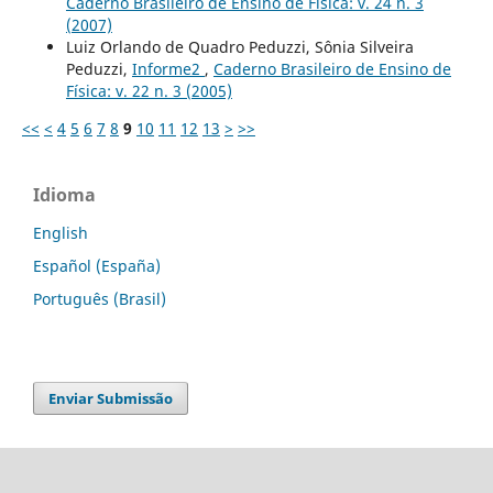
Caderno Brasileiro de Ensino de Física: v. 24 n. 3
(2007)
Luiz Orlando de Quadro Peduzzi, Sônia Silveira
Peduzzi,
Informe2
,
Caderno Brasileiro de Ensino de
Física: v. 22 n. 3 (2005)
<<
<
4
5
6
7
8
9
10
11
12
13
>
>>
Idioma
English
Español (España)
Português (Brasil)
Enviar Submissão