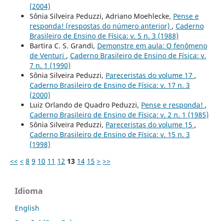
(2004)
Sônia Silveira Peduzzi, Adriano Moehlecke,
Pense e
responda! (respostas do número anterior)
,
Caderno
Brasileiro de Ensino de Física: v. 5 n. 3 (1988)
Bartira C. S. Grandi,
Demonstre em aula: O fenômeno
de Venturi
,
Caderno Brasileiro de Ensino de Física: v.
7 n. 1 (1990)
Sônia Silveira Peduzzi,
Pareceristas do volume 17
,
Caderno Brasileiro de Ensino de Física: v. 17 n. 3
(2000)
Luiz Orlando de Quadro Peduzzi,
Pense e responda!
,
Caderno Brasileiro de Ensino de Física: v. 2 n. 1 (1985)
Sônia Silveira Peduzzi,
Pareceristas do volume 15
,
Caderno Brasileiro de Ensino de Física: v. 15 n. 3
(1998)
<<
<
8
9
10
11
12
13
14
15
>
>>
Idioma
English