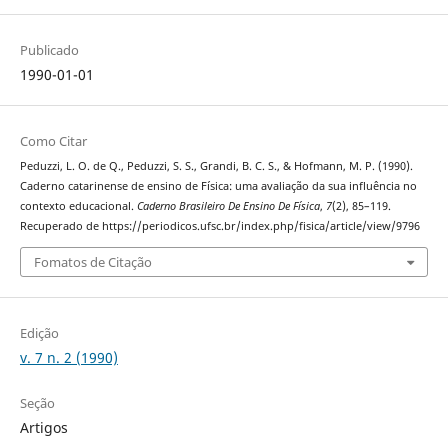
Publicado
1990-01-01
Como Citar
Peduzzi, L. O. de Q., Peduzzi, S. S., Grandi, B. C. S., & Hofmann, M. P. (1990).
Caderno catarinense de ensino de Física: uma avaliação da sua influência no
contexto educacional.
Caderno Brasileiro De Ensino De Física
,
7
(2), 85–119.
Recuperado de https://periodicos.ufsc.br/index.php/fisica/article/view/9796
Fomatos de Citação
Edição
v. 7 n. 2 (1990)
Seção
Artigos