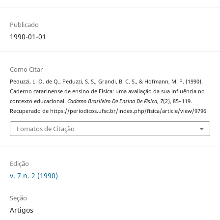
Publicado
1990-01-01
Como Citar
Peduzzi, L. O. de Q., Peduzzi, S. S., Grandi, B. C. S., & Hofmann, M. P. (1990).
Caderno catarinense de ensino de Física: uma avaliação da sua influência no
contexto educacional.
Caderno Brasileiro De Ensino De Física
,
7
(2), 85–119.
Recuperado de https://periodicos.ufsc.br/index.php/fisica/article/view/9796
Fomatos de Citação
Edição
v. 7 n. 2 (1990)
Seção
Artigos