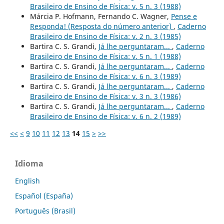
Brasileiro de Ensino de Física: v. 5 n. 3 (1988)
Márcia P. Hofmann, Fernando C. Wagner,
Pense e
Responda! (Resposta do número anterior)
,
Caderno
Brasileiro de Ensino de Física: v. 2 n. 3 (1985)
Bartira C. S. Grandi,
Já lhe perguntaram...
,
Caderno
Brasileiro de Ensino de Física: v. 5 n. 1 (1988)
Bartira C. S. Grandi,
Já lhe perguntaram...
,
Caderno
Brasileiro de Ensino de Física: v. 6 n. 3 (1989)
Bartira C. S. Grandi,
Já lhe perguntaram...
,
Caderno
Brasileiro de Ensino de Física: v. 3 n. 3 (1986)
Bartira C. S. Grandi,
Já lhe perguntaram...
,
Caderno
Brasileiro de Ensino de Física: v. 6 n. 2 (1989)
<<
<
9
10
11
12
13
14
15
>
>>
Idioma
English
Español (España)
Português (Brasil)