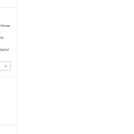
. Pense
.
114–
articl