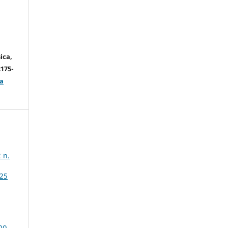
ica,
2175-
a
 n.
 25
no