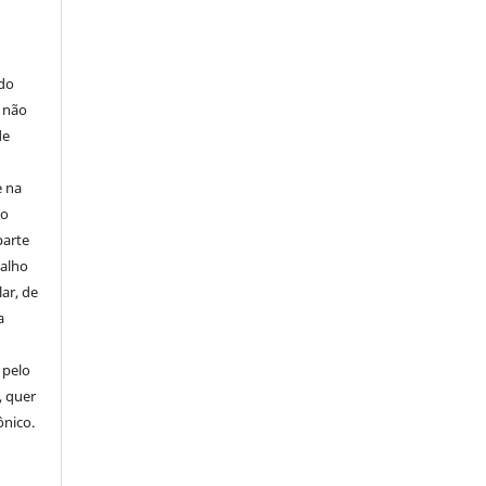
E
 do
e não
de
e na
 o
parte
balho
ar, de
a
 pelo
, quer
ônico.