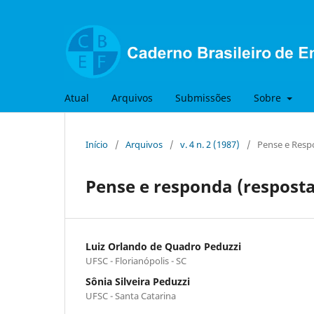
Atual
Arquivos
Submissões
Sobre
Início
/
Arquivos
/
v. 4 n. 2 (1987)
/
Pense e Resp
Pense e responda (respost
Luiz Orlando de Quadro Peduzzi
UFSC - Florianópolis - SC
Sônia Silveira Peduzzi
UFSC - Santa Catarina