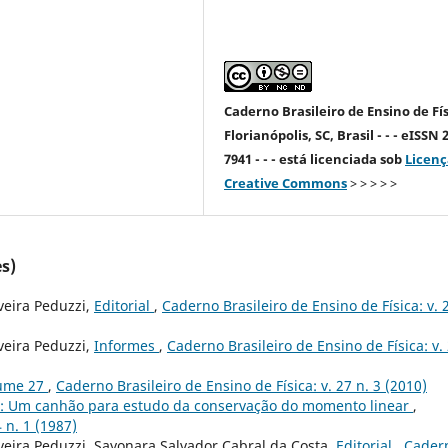
Caderno Brasileiro de Ensino de Fís
Florianópolis, SC, Brasil - - - eISSN 
7941 - - - está licenciada sob
Licenç
Creative Commons
> > > > >
s)
veira Peduzzi,
Editorial
,
Caderno Brasileiro de Ensino de Física: v. 2
veira Peduzzi,
Informes
,
Caderno Brasileiro de Ensino de Física: v.
lume 27
,
Caderno Brasileiro de Ensino de Física: v. 27 n. 3 (2010)
: Um canhão para estudo da conservação do momento linear
,
 n. 1 (1987)
veira Peduzzi, Sayonara Salvador Cabral da Costa,
Editorial
,
Cader