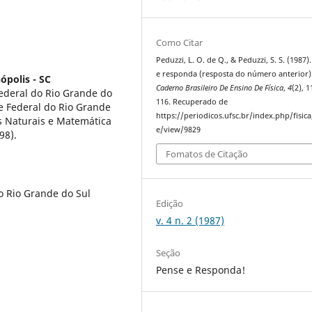
Como Citar
Peduzzi, L. O. de Q., & Peduzzi, S. S. (1987)
e responda (resposta do número anterior)
ópolis - SC
Caderno Brasileiro De Ensino De Física
,
4
(2), 
ederal do Rio Grande do
116. Recuperado de
e Federal do Rio Grande
https://periodicos.ufsc.br/index.php/fisica/
s Naturais e Matemática
e/view/9829
98).
Fomatos de Citação
o Rio Grande do Sul
Edição
v. 4 n. 2 (1987)
Seção
Pense e Responda!