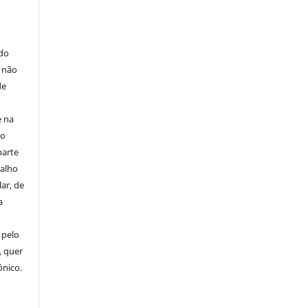
E
 do
e não
de
e na
 o
parte
balho
ar, de
a
 pelo
, quer
ônico.