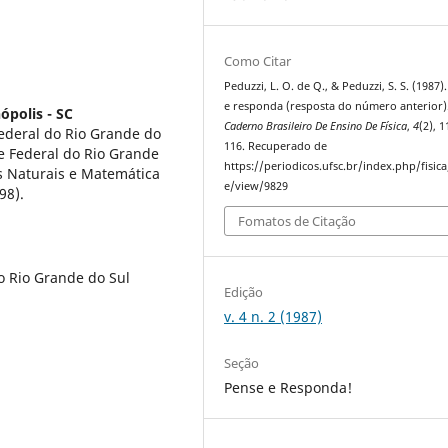
Como Citar
Peduzzi, L. O. de Q., & Peduzzi, S. S. (1987)
e responda (resposta do número anterior)
ópolis - SC
Caderno Brasileiro De Ensino De Física
,
4
(2), 
ederal do Rio Grande do
116. Recuperado de
e Federal do Rio Grande
https://periodicos.ufsc.br/index.php/fisica/
s Naturais e Matemática
e/view/9829
98).
Fomatos de Citação
o Rio Grande do Sul
Edição
v. 4 n. 2 (1987)
Seção
Pense e Responda!