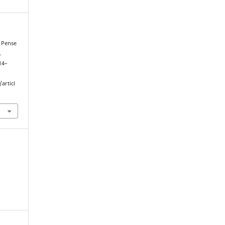
. Pense
.
114–
articl