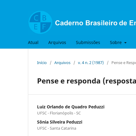
Atual
Arquivos
Submissões
Sobre
Início
/
Arquivos
/
v. 4 n. 2 (1987)
/
Pense e Resp
Pense e responda (respost
Luiz Orlando de Quadro Peduzzi
UFSC - Florianópolis - SC
Sônia Silveira Peduzzi
UFSC - Santa Catarina