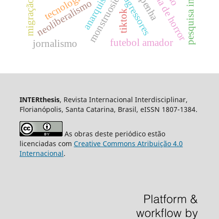
cinema de horror
monstruosidade
anarquismo
agressores
neoliberalismo
migração
tiktok
futebol amador
jornalismo
INTERthesis
, Revista Internacional Interdisciplinar,
Florianópolis, Santa Catarina, Brasil, eISSN 1807-1384.
As obras deste periódico estão
licenciadas com
Creative Commons Atribuição 4.0
Internacional
.