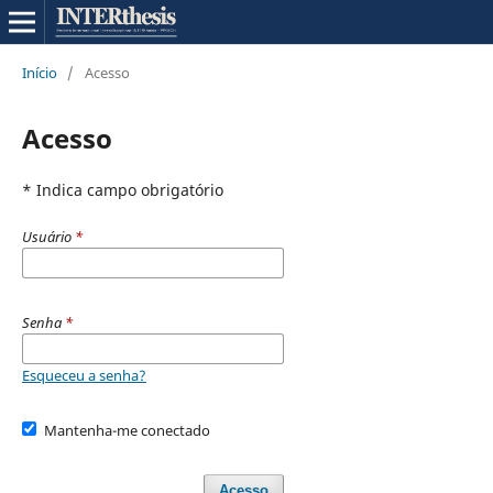
Início
/
Acesso
Acesso
* Indica campo obrigatório
Usuário
*
Senha
*
Esqueceu a senha?
Mantenha-me conectado
Acesso