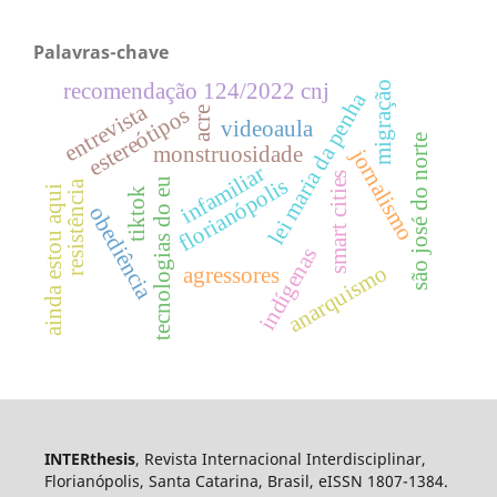
Palavras-chave
recomendação 124/2022 cnj
migração
lei maria da penha
entrevista
estereótipos
acre
videoaula
são josé do norte
monstruosidade
jornalismo
infamiliar
smart cities
florianópolis
tecnologias do eu
resistência
ainda estou aqui
tiktok
obediência
indígenas
anarquismo
agressores
INTERthesis
, Revista Internacional Interdisciplinar,
Florianópolis, Santa Catarina, Brasil, eISSN 1807-1384.