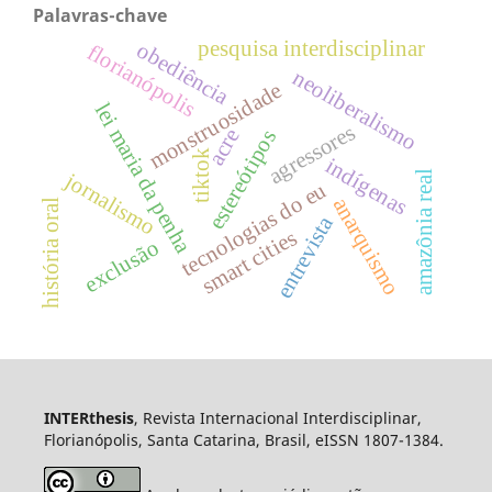
Palavras-chave
pesquisa interdisciplinar
obediência
florianópolis
neoliberalismo
monstruosidade
lei maria da penha
agressores
acre
estereótipos
tiktok
indígenas
jornalismo
amazônia real
tecnologias do eu
anarquismo
história oral
entrevista
smart cities
exclusão
INTERthesis
, Revista Internacional Interdisciplinar,
Florianópolis, Santa Catarina, Brasil, eISSN 1807-1384.