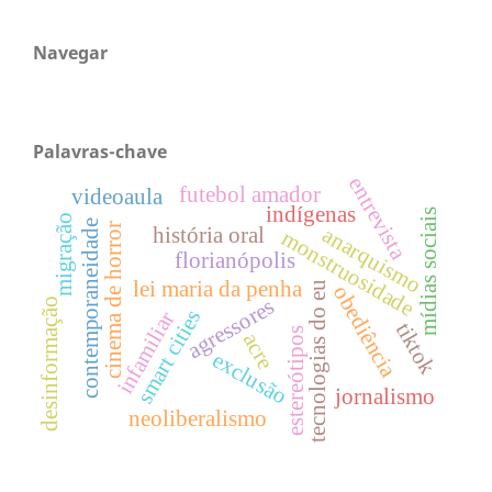
Navegar
Palavras-chave
entrevista
futebol amador
videoaula
indígenas
mídias sociais
migração
contemporaneidade
cinema de horror
anarquismo
história oral
monstruosidade
florianópolis
lei maria da penha
tecnologias do eu
obediência
agressores
desinformação
smart cities
infamiliar
tiktok
estereótipos
acre
exclusão
jornalismo
neoliberalismo