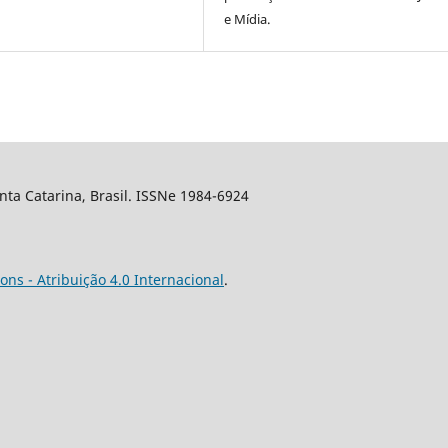
e Mídia.
nta Catarina, Brasil. ISSNe 1984-6924
ns - Atribuição 4.0 Internacional
.