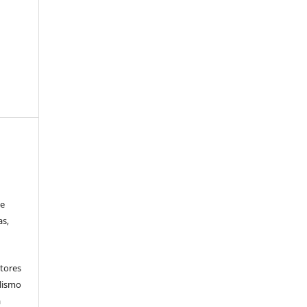
 e
as,
tores
lismo
a