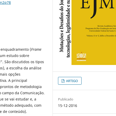
3n2p78
de enquadramento (
Frame
: um estudo sobre
”. São discutidos os tipos
s), a escolha da análise
mais opções
iva. A principal
ARTIGO
 prontos de metodologia
 campo da Comunicação.
e se vai estudar e, a
Publicado
 o método adequado, com
15-12-2016
e de conteúdo).