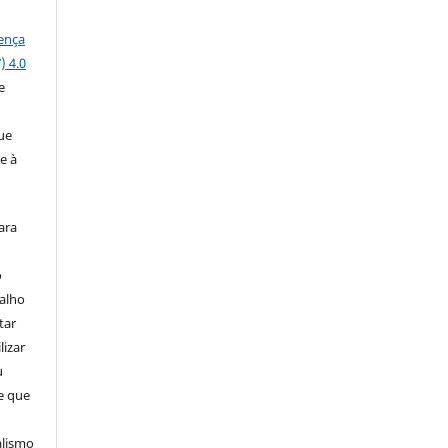
ença
) 4.0
e
a
ue
e à
ara
o
balho
tar
lizar
u
de que
alismo