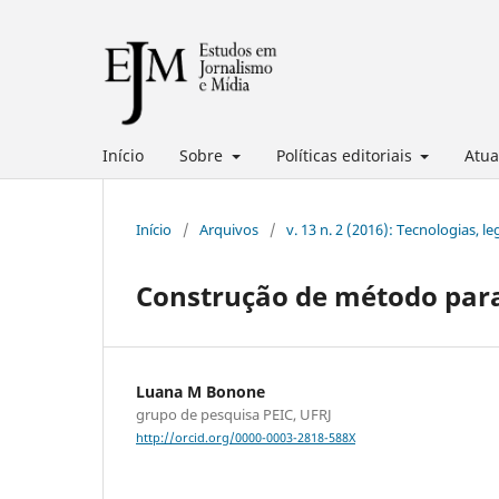
Início
Sobre
Políticas editoriais
Atua
Início
/
Arquivos
/
v. 13 n. 2 (2016): Tecnologias, l
Construção de método para
Luana M Bonone
grupo de pesquisa PEIC, UFRJ
http://orcid.org/0000-0003-2818-588X