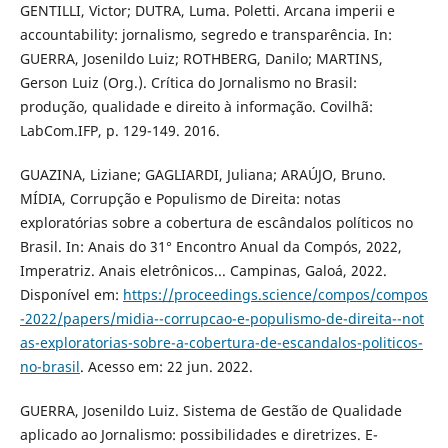
GENTILLI, Victor; DUTRA, Luma. Poletti. Arcana imperii e
accountability: jornalismo, segredo e transparência. In:
GUERRA, Josenildo Luiz; ROTHBERG, Danilo; MARTINS,
Gerson Luiz (Org.). Crítica do Jornalismo no Brasil:
produção, qualidade e direito à informação. Covilhã:
LabCom.IFP, p. 129-149. 2016.
GUAZINA, Liziane; GAGLIARDI, Juliana; ARAÚJO, Bruno.
MÍDIA, Corrupção e Populismo de Direita: notas
exploratórias sobre a cobertura de escândalos políticos no
Brasil. In: Anais do 31° Encontro Anual da Compós, 2022,
Imperatriz. Anais eletrônicos... Campinas, Galoá, 2022.
Disponível em:
https://proceedings.science/compos/compos
-2022/papers/midia--corrupcao-e-populismo-de-direita--not
as-exploratorias-sobre-a-cobertura-de-escandalos-politicos-
no-brasil
. Acesso em: 22 jun. 2022.
GUERRA, Josenildo Luiz. Sistema de Gestão de Qualidade
aplicado ao Jornalismo: possibilidades e diretrizes. E-