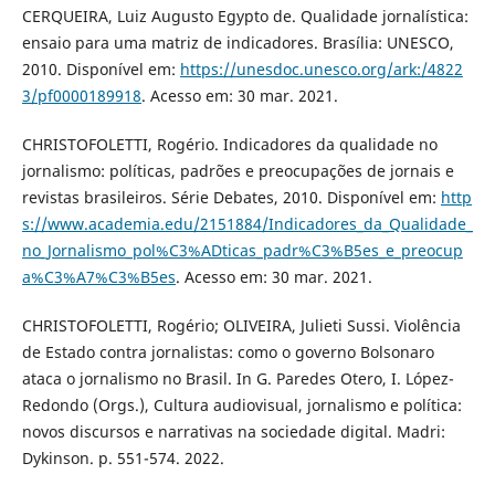
CERQUEIRA, Luiz Augusto Egypto de. Qualidade jornalística:
ensaio para uma matriz de indicadores. Brasília: UNESCO,
2010. Disponível em:
https://unesdoc.unesco.org/ark:/4822
3/pf0000189918
. Acesso em: 30 mar. 2021.
CHRISTOFOLETTI, Rogério. Indicadores da qualidade no
jornalismo: políticas, padrões e preocupações de jornais e
revistas brasileiros. Série Debates, 2010. Disponível em:
http
s://www.academia.edu/2151884/Indicadores_da_Qualidade_
no_Jornalismo_pol%C3%ADticas_padr%C3%B5es_e_preocup
a%C3%A7%C3%B5es
. Acesso em: 30 mar. 2021.
CHRISTOFOLETTI, Rogério; OLIVEIRA, Julieti Sussi. Violência
de Estado contra jornalistas: como o governo Bolsonaro
ataca o jornalismo no Brasil. In G. Paredes Otero, I. López-
Redondo (Orgs.), Cultura audiovisual, jornalismo e política:
novos discursos e narrativas na sociedade digital. Madri:
Dykinson. p. 551-574. 2022.