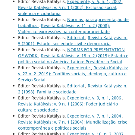
Editor Revista Katálysis,
Expediente, v. 5, n. 1, 2002
,
Revista Katálysis: v. 5 n. 1 (2002): Exclusão social,
violência e cidadania
Editor Revista Katálysis,
Normas para apresentação de
trabalhos
,
Revista Katálysis: v. 11 n. 2 (2008):
Violência: expressões na contemporaneidade
Editor Revista Katálysis,
Editorial
,
Revista Katálysis: n.
5 (2001): Estado, sociedade civil e democracia
Editor Revista Katálysis,
NORMS FOR PRESENTATION
OF WORK
,
Revista Katálysis: v. 18 n. 2 (2015): Estado e
política social na América Latina: Previdência Social
Editor Revista Katálysis,
Expediente
,
Revista Katálysis:
v. 22 n. 2 (2019): Conflitos sociais, ideologia, cultura e
Serviço Social
Editor Revista Katálysis,
Editorial
,
Revista Katálysis: n.
2 (1998): Família e sociedade
Editor Revista Katálysis,
Expediente, v. 9, n. 1, 2006
,
Revista Katálysis: v. 9 n. 1 (2006): Poder judiciário
cultura e sociedade
Editor Revista Katálysis,
Expediente, v. 7, n. 1, 2004
,
Revista Katálysis: v. 7 n. 1 (2004): Mundialização, crise
contemporânea e políticas sociais
Editor Revista Katálysis,
Expediente, v. 10, n. 2, 2007
,