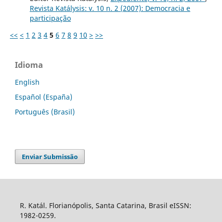
Revista Katálysis: v. 10 n. 2 (2007): Democracia e
participação
<<
<
1
2
3
4
5
6
7
8
9
10
>
>>
Idioma
English
Español (España)
Português (Brasil)
Enviar Submissão
R. Katál. Florianópolis, Santa Catarina, Brasil eISSN:
1982-0259.