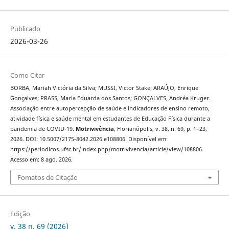
Publicado
2026-03-26
Como Citar
BORBA, Mariah Victória da Silva; MUSSI, Victor Stake; ARAÚJO, Enrique
Gonçalves; PRASS, Maria Eduarda dos Santos; GONÇALVES, Andréa Kruger.
Associação entre autopercepção de saúde e indicadores de ensino remoto,
atividade física e saúde mental em estudantes de Educação Física durante a
pandemia de COVID-19.
Motrivivência
, Florianópolis, v. 38, n. 69, p. 1–23,
2026. DOI: 10.5007/2175-8042.2026.e108806. Disponível em:
https://periodicos.ufsc.br/index.php/motrivivencia/article/view/108806.
Acesso em: 8 ago. 2026.
Fomatos de Citação
Edição
v. 38 n. 69 (2026)