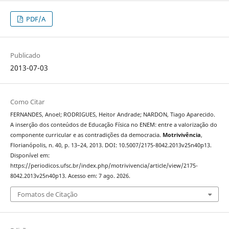
PDF/A
Publicado
2013-07-03
Como Citar
FERNANDES, Anoel; RODRIGUES, Heitor Andrade; NARDON, Tiago Aparecido.
A inserção dos conteúdos de Educação Física no ENEM: entre a valorização do
componente curricular e as contradições da democracia.
Motrivivência
,
Florianópolis, n. 40, p. 13–24, 2013. DOI: 10.5007/2175-8042.2013v25n40p13.
Disponível em:
https://periodicos.ufsc.br/index.php/motrivivencia/article/view/2175-
8042.2013v25n40p13. Acesso em: 7 ago. 2026.
Fomatos de Citação