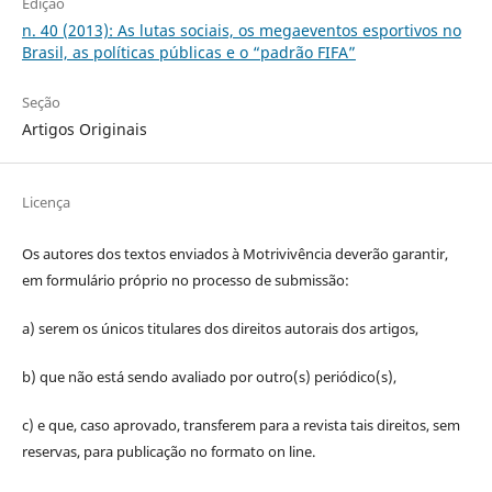
Edição
n. 40 (2013): As lutas sociais, os megaeventos esportivos no
Brasil, as políticas públicas e o “padrão FIFA”
Seção
Artigos Originais
Licença
Os autores dos textos enviados à Motrivivência deverão garantir,
em formulário próprio no processo de submissão:
a) serem os únicos titulares dos direitos autorais dos artigos,
b) que não está sendo avaliado por outro(s) periódico(s),
c) e que, caso aprovado, transferem para a revista tais direitos, sem
reservas, para publicação no formato on line.