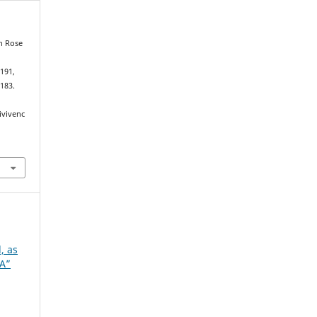
h Rose
–191,
183.
ivivenc
.
, as
FA”