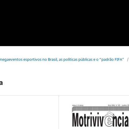
s megaeventos esportivos no Brasil, as políticas públicas e o “padrão FIFA”
/
a