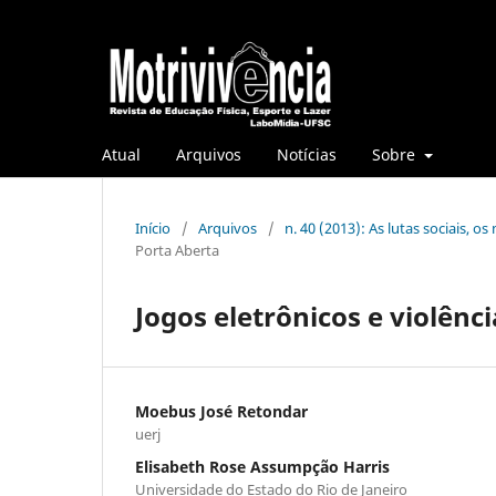
Atual
Arquivos
Notícias
Sobre
Início
/
Arquivos
/
n. 40 (2013): As lutas sociais, o
Porta Aberta
Jogos eletrônicos e violênci
Moebus José Retondar
uerj
Elisabeth Rose Assumpção Harris
Universidade do Estado do Rio de Janeiro