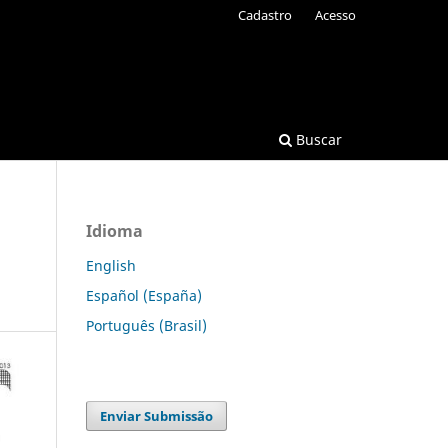
Cadastro
Acesso
Buscar
Idioma
English
Español (España)
Português (Brasil)
Enviar Submissão