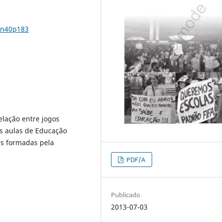
5n40p183
relação entre jogos
das aulas de Educação
es formadas pela
PDF/A
Publicado
2013-07-03