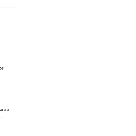
tos
ara a
a