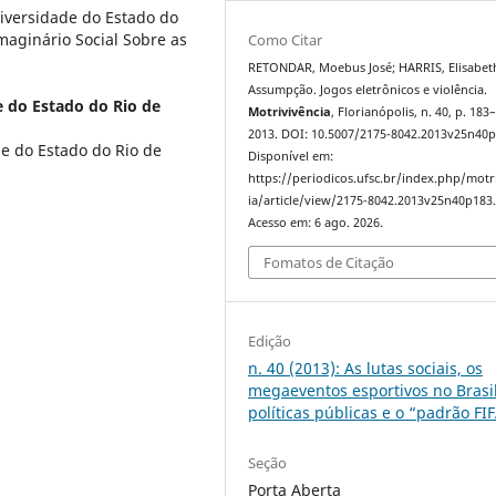
niversidade do Estado do
maginário Social Sobre as
Como Citar
RETONDAR, Moebus José; HARRIS, Elisabet
Assumpção. Jogos eletrônicos e violência.
 do Estado do Rio de
Motrivivência
, Florianópolis, n. 40, p. 183
2013. DOI: 10.5007/2175-8042.2013v25n40p
e do Estado do Rio de
Disponível em:
https://periodicos.ufsc.br/index.php/motr
ia/article/view/2175-8042.2013v25n40p183
Acesso em: 6 ago. 2026.
Fomatos de Citação
Edição
n. 40 (2013): As lutas sociais, os
megaeventos esportivos no Brasil
políticas públicas e o “padrão FI
Seção
Porta Aberta