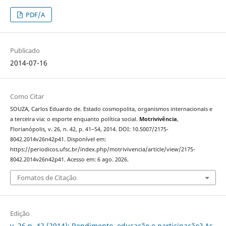
PDF/A
Publicado
2014-07-16
Como Citar
SOUZA, Carlos Eduardo de. Estado cosmopolita, organismos internacionais e
a terceira via: o esporte enquanto política social.
Motrivivência
,
Florianópolis, v. 26, n. 42, p. 41–54, 2014. DOI: 10.5007/2175-
8042.2014v26n42p41. Disponível em:
https://periodicos.ufsc.br/index.php/motrivivencia/article/view/2175-
8042.2014v26n42p41. Acesso em: 6 ago. 2026.
Fomatos de Citação
Edição
v. 26 n. 42 (2014): Rendimento, educação e participação? As