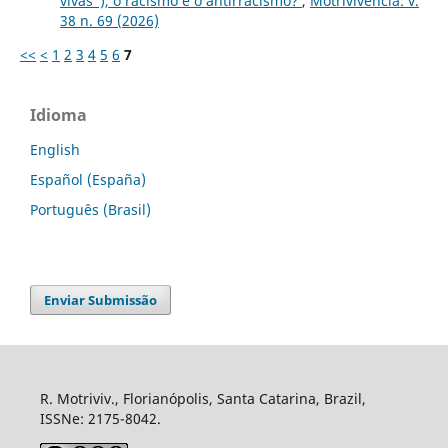
vivas”), o racismo e o antirracismo?
,
Motrivivência: v.
38 n. 69 (2026)
<<
<
1
2
3
4
5
6
7
Idioma
English
Español (España)
Português (Brasil)
Enviar Submissão
R. Motriviv., Florianópolis, Santa Catarina, Brazil,
ISSNe: 2175-8042.