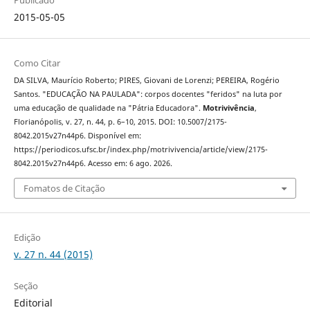
Publicado
2015-05-05
Como Citar
DA SILVA, Maurício Roberto; PIRES, Giovani de Lorenzi; PEREIRA, Rogério
Santos. "EDUCAÇÃO NA PAULADA": corpos docentes "feridos" na luta por
uma educação de qualidade na "Pátria Educadora".
Motrivivência
,
Florianópolis, v. 27, n. 44, p. 6–10, 2015. DOI: 10.5007/2175-
8042.2015v27n44p6. Disponível em:
https://periodicos.ufsc.br/index.php/motrivivencia/article/view/2175-
8042.2015v27n44p6. Acesso em: 6 ago. 2026.
Fomatos de Citação
Edição
v. 27 n. 44 (2015)
Seção
Editorial