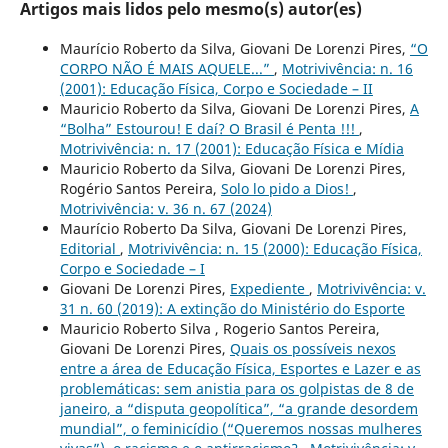
Artigos mais lidos pelo mesmo(s) autor(es)
Maurício Roberto da Silva, Giovani De Lorenzi Pires,
“O
CORPO NÃO É MAIS AQUELE...”
,
Motrivivência: n. 16
(2001): Educação Física, Corpo e Sociedade – II
Mauricio Roberto da Silva, Giovani De Lorenzi Pires,
A
“Bolha” Estourou! E daí? O Brasil é Penta !!!
,
Motrivivência: n. 17 (2001): Educação Física e Mídia
Mauricio Roberto da Silva, Giovani De Lorenzi Pires,
Rogério Santos Pereira,
Solo lo pido a Dios!
,
Motrivivência: v. 36 n. 67 (2024)
Maurício Roberto Da Silva, Giovani De Lorenzi Pires,
Editorial
,
Motrivivência: n. 15 (2000): Educação Física,
Corpo e Sociedade – I
Giovani De Lorenzi Pires,
Expediente
,
Motrivivência: v.
31 n. 60 (2019): A extinção do Ministério do Esporte
Mauricio Roberto Silva , Rogerio Santos Pereira,
Giovani De Lorenzi Pires,
Quais os possíveis nexos
entre a área de Educação Física, Esportes e Lazer e as
problemáticas: sem anistia para os golpistas de 8 de
janeiro, a “disputa geopolítica”, “a grande desordem
mundial”, o feminicídio (“Queremos nossas mulheres