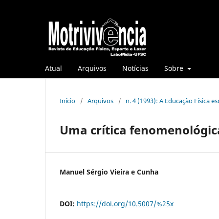
Atual
Arquivos
Notícias
Sobre
Início
/
Arquivos
/
n. 4 (1993): A Educação Física 
Uma crítica fenomenológic
Manuel Sérgio Vieira e Cunha
DOI:
https://doi.org/10.5007/%25x