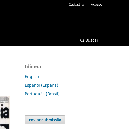
Cadastro
Acesso
Buscar
Idioma
English
Español (España)
Português (Brasil)
Enviar Submissão