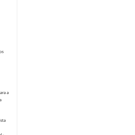
tos
ara a
a
ista
e
l -