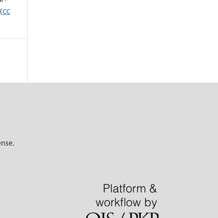
(
CC
ense.