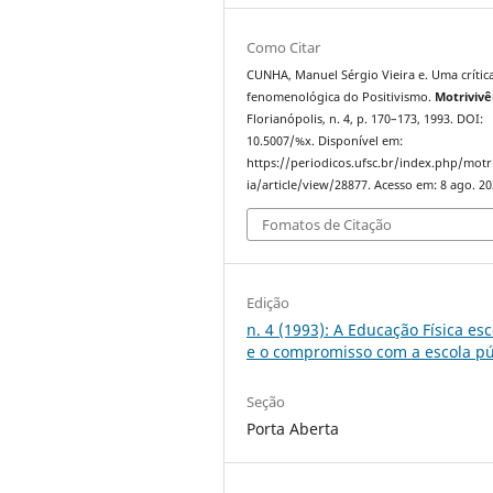
Como Citar
CUNHA, Manuel Sérgio Vieira e. Uma crític
fenomenológica do Positivismo.
Motrivivê
Florianópolis, n. 4, p. 170–173, 1993. DOI:
10.5007/%x. Disponível em:
https://periodicos.ufsc.br/index.php/motr
ia/article/view/28877. Acesso em: 8 ago. 20
Fomatos de Citação
Edição
n. 4 (1993): A Educação Física esc
e o compromisso com a escola pú
Seção
Porta Aberta