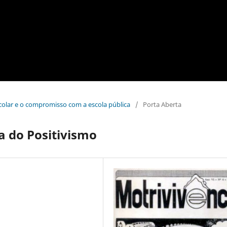
escolar e o compromisso com a escola pública
/
Porta Aberta
a do Positivismo