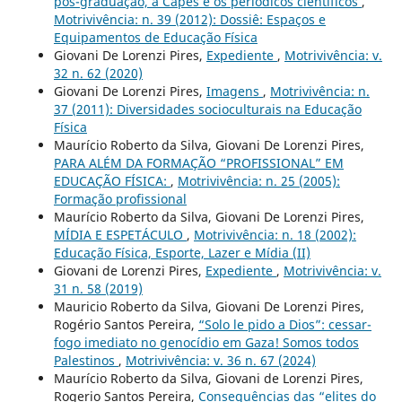
pós-graduação, a Capes e os periódicos científicos
,
Motrivivência: n. 39 (2012): Dossiê: Espaços e
Equipamentos de Educação Física
Giovani De Lorenzi Pires,
Expediente
,
Motrivivência: v.
32 n. 62 (2020)
Giovani De Lorenzi Pires,
Imagens
,
Motrivivência: n.
37 (2011): Diversidades socioculturais na Educação
Física
Maurício Roberto da Silva, Giovani De Lorenzi Pires,
PARA ALÉM DA FORMAÇÃO “PROFISSIONAL” EM
EDUCAÇÃO FÍSICA:
,
Motrivivência: n. 25 (2005):
Formação profissional
Maurício Roberto da Silva, Giovani De Lorenzi Pires,
MÍDIA E ESPETÁCULO
,
Motrivivência: n. 18 (2002):
Educação Física, Esporte, Lazer e Mídia (II)
Giovani de Lorenzi Pires,
Expediente
,
Motrivivência: v.
31 n. 58 (2019)
Mauricio Roberto da Silva, Giovani De Lorenzi Pires,
Rogério Santos Pereira,
“Solo le pido a Dios”: cessar-
fogo imediato no genocídio em Gaza! Somos todos
Palestinos
,
Motrivivência: v. 36 n. 67 (2024)
Maurício Roberto da Silva, Giovani de Lorenzi Pires,
Rogerio Santos Pereira,
Consequências das “elites do