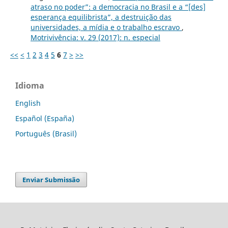
atraso no poder”: a democracia no Brasil e a “[des]
esperança equilibrista”, a destruição das
universidades, a mídia e o trabalho escravo
,
Motrivivência: v. 29 (2017): n. especial
<<
<
1
2
3
4
5
6
7
>
>>
Idioma
English
Español (España)
Português (Brasil)
Enviar Submissão