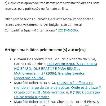
c) e que, caso aprovado, transferem para a revista tais direitos, sem
reservas, para publicação no formato on line.
Obs.: para os textos publicados, a revista Motrivivência adota a
licença Creative Commons “Atribuição - Não Comercial -
Compartilhar Igual 4.0 Internacional” (
CC BY-NC-SA
).
Artigos mais lidos pelo mesmo(s) autor(es)
Giovani De Lorenzi Pires, Mauricio Roberto da Silva,
Carlos Luiz Cardoso,
DO PAN RIO/2007 À COPA 2014
NO BRASIL. QUE BRASIL? E PARA BRASIL
,
Motrivivência: n. 27 (2006): Grandes Eventos
Esportivos no Brasil
Maurício Roberto Da Silva,
O assalto à infância no
mundo amargo da cana-de-açúcar. Onde está o lazer?
O gato comeu!!!
,
Motrivivência: n. 8 (1995): Educação
Física: teoria & prática
Maurício Roberto da Silva, Giovani de Lorenzi Pires,
A