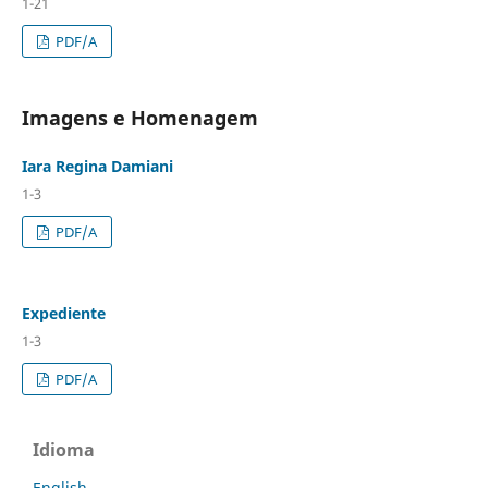
1-21
PDF/A
Imagens e Homenagem
Iara Regina Damiani
1-3
PDF/A
Expediente
1-3
PDF/A
Idioma
English