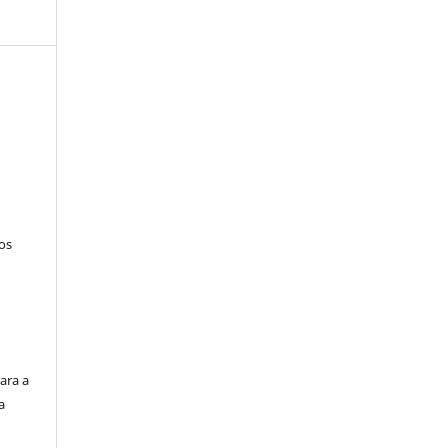
tos
ara a
a