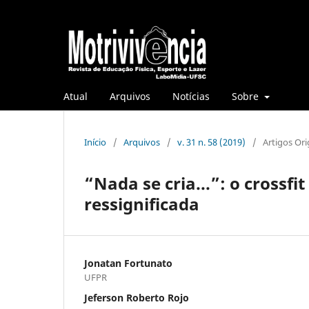
Atual
Arquivos
Notícias
Sobre
Início
/
Arquivos
/
v. 31 n. 58 (2019)
/
Artigos Ori
“Nada se cria...”: o crossf
ressignificada
Jonatan Fortunato
UFPR
Jeferson Roberto Rojo