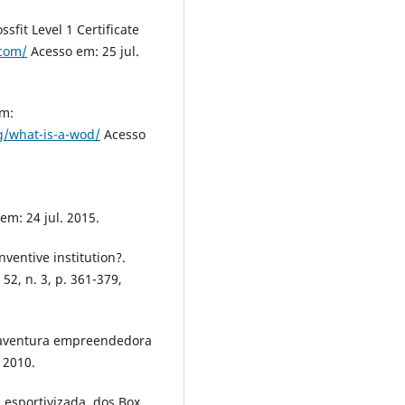
ssfit Level 1 Certificate
.com/
Acesso em: 25 jul.
em:
g/what-is-a-wod/
Acesso
em: 24 jul. 2015.
nventive institution?.
 52, n. 3, p. 361-379,
 aventura empreendedora
 2010.
esportivizada, dos Box