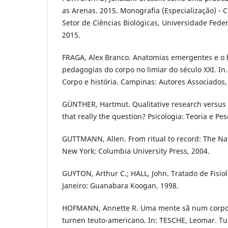
as Arenas. 2015. Monografia (Especialização) - C
Setor de Ciências Biológicas, Universidade Feder
2015.
FRAGA, Alex Branco. Anatomias emergentes e o
pedagogias do corpo no limiar do século XXI. I
Corpo e história. Campinas: Autores Associados,
GÜNTHER, Hartmut. Qualitative research versus q
that really the question? Psicologia: Teoria e Pesq
GUTTMANN, Allen. From ritual to record: The Na
New York: Columbia University Press, 2004.
GUYTON, Arthur C.; HALL, John. Tratado de Fisio
Janeiro: Guanabara Koogan. 1998.
HOFMANN, Annette R. Uma mente sã num corpo
turnen teuto-americano. In: TESCHE, Leomar. T