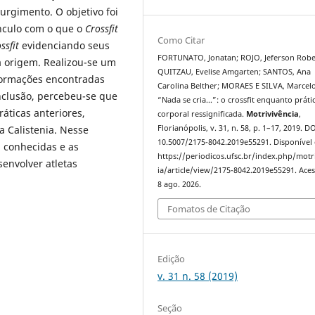
urgimento. O objetivo foi
ínculo com o que o
Crossfit
Como Citar
ssfit
evidenciando seus
FORTUNATO, Jonatan; ROJO, Jeferson Robe
a origem. Realizou-se um
QUITZAU, Evelise Amgarten; SANTOS, Ana
nformações encontradas
Carolina Belther; MORAES E SILVA, Marcelo
onclusão, percebeu-se que
“Nada se cria...”: o crossfit enquanto práti
ráticas anteriores,
corporal ressignificada.
Motrivivência
,
a Calistenia. Nesse
Florianópolis, v. 31, n. 58, p. 1–17, 2019. DO
10.5007/2175-8042.2019e55291. Disponível
á conhecidas e as
https://periodicos.ufsc.br/index.php/motr
senvolver atletas
ia/article/view/2175-8042.2019e55291. Ace
8 ago. 2026.
Fomatos de Citação
Edição
v. 31 n. 58 (2019)
Seção