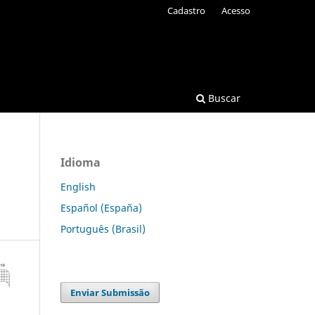
Cadastro
Acesso
Buscar
Idioma
English
Español (España)
Português (Brasil)
Enviar Submissão