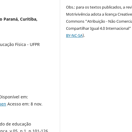
Obs.: para os textos publicados, a rev
Motrivivência adota a licença Creativ
o Paraná, Curitiba,
Commons “Atribuição - Não Comercia
Compartilhar Igual 4.0 Internacional” 
BY-NC-SA
).
cação Física - UFPR
Disponível em:
open
Acesso em: 8 nov.
odo de educação
nça, v.05, n.1, p.101-126,