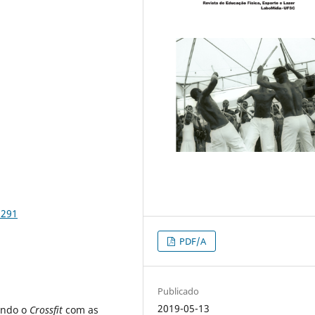
5291
PDF/A
Publicado
2019-05-13
ando o
Crossfit
com as