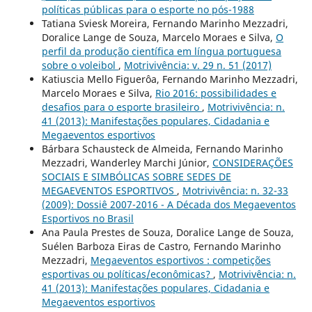
políticas públicas para o esporte no pós-1988
Tatiana Sviesk Moreira, Fernando Marinho Mezzadri,
Doralice Lange de Souza, Marcelo Moraes e Silva,
O
perfil da produção científica em língua portuguesa
sobre o voleibol
,
Motrivivência: v. 29 n. 51 (2017)
Katiuscia Mello Figuerôa, Fernando Marinho Mezzadri,
Marcelo Moraes e Silva,
Rio 2016: possibilidades e
desafios para o esporte brasileiro
,
Motrivivência: n.
41 (2013): Manifestações populares, Cidadania e
Megaeventos esportivos
Bárbara Schausteck de Almeida, Fernando Marinho
Mezzadri, Wanderley Marchi Júnior,
CONSIDERAÇÕES
SOCIAIS E SIMBÓLICAS SOBRE SEDES DE
MEGAEVENTOS ESPORTIVOS
,
Motrivivência: n. 32-33
(2009): Dossiê 2007-2016 - A Década dos Megaeventos
Esportivos no Brasil
Ana Paula Prestes de Souza, Doralice Lange de Souza,
Suélen Barboza Eiras de Castro, Fernando Marinho
Mezzadri,
Megaeventos esportivos : competições
esportivas ou políticas/econômicas?
,
Motrivivência: n.
41 (2013): Manifestações populares, Cidadania e
Megaeventos esportivos