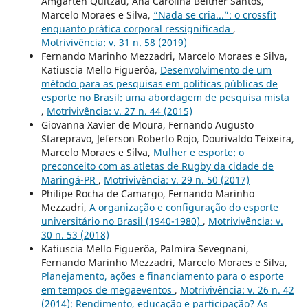
Amgarten Quitzau, Ana Carolina Belther Santos,
Marcelo Moraes e Silva,
“Nada se cria...”: o crossfit
enquanto prática corporal ressignificada
,
Motrivivência: v. 31 n. 58 (2019)
Fernando Marinho Mezzadri, Marcelo Moraes e Silva,
Katiuscia Mello Figuerôa,
Desenvolvimento de um
método para as pesquisas em políticas públicas de
esporte no Brasil: uma abordagem de pesquisa mista
,
Motrivivência: v. 27 n. 44 (2015)
Giovanna Xavier de Moura, Fernando Augusto
Starepravo, Jeferson Roberto Rojo, Dourivaldo Teixeira,
Marcelo Moraes e Silva,
Mulher e esporte: o
preconceito com as atletas de Rugby da cidade de
Maringá-PR
,
Motrivivência: v. 29 n. 50 (2017)
Philipe Rocha de Camargo, Fernando Marinho
Mezzadri,
A organização e configuração do esporte
universitário no Brasil (1940-1980)
,
Motrivivência: v.
30 n. 53 (2018)
Katiuscia Mello Figuerôa, Palmira Sevegnani,
Fernando Marinho Mezzadri, Marcelo Moraes e Silva,
Planejamento, ações e financiamento para o esporte
em tempos de megaeventos
,
Motrivivência: v. 26 n. 42
(2014): Rendimento, educação e participação? As