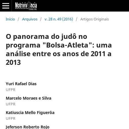
Início
/
Arquivos
/
v. 28 n. 49 (2016)
/
Artigos Originais
O panorama do judô no
programa "Bolsa-Atleta": uma
análise entre os anos de 2011 a
2013
Yuri Rafael Dias
UFPR
Marcelo Moraes e Silva
UFPR
Katiuscia Mello Figuerôa
UFPR
Jeferson Roberto Rojo