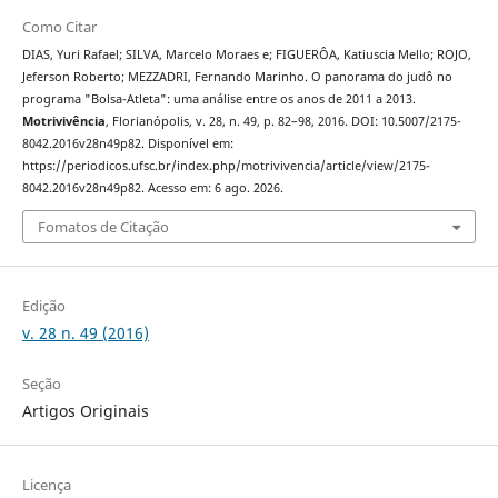
Como Citar
DIAS, Yuri Rafael; SILVA, Marcelo Moraes e; FIGUERÔA, Katiuscia Mello; ROJO,
Jeferson Roberto; MEZZADRI, Fernando Marinho. O panorama do judô no
programa "Bolsa-Atleta": uma análise entre os anos de 2011 a 2013.
Motrivivência
, Florianópolis, v. 28, n. 49, p. 82–98, 2016. DOI: 10.5007/2175-
8042.2016v28n49p82. Disponível em:
https://periodicos.ufsc.br/index.php/motrivivencia/article/view/2175-
8042.2016v28n49p82. Acesso em: 6 ago. 2026.
Fomatos de Citação
Edição
v. 28 n. 49 (2016)
Seção
Artigos Originais
Licença