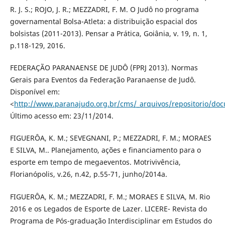
R. J. S.; ROJO, J. R.; MEZZADRI, F. M. O Judô no programa
governamental Bolsa-Atleta: a distribuição espacial dos
bolsistas (2011-2013). Pensar a Prática, Goiânia, v. 19, n. 1,
p.118-129, 2016.
FEDERAÇÃO PARANAENSE DE JUDÔ (FPRJ 2013). Normas
Gerais para Eventos da Federação Paranaense de Judô.
Disponível em:
<
http://www.paranajudo.org.br/cms/_arquivos/repositorio/d
Último acesso em: 23/11/2014.
FIGUERÔA, K. M.; SEVEGNANI, P.; MEZZADRI, F. M.; MORAES
E SILVA, M.. Planejamento, ações e financiamento para o
esporte em tempo de megaeventos. Motrivivência,
Florianópolis, v.26, n.42, p.55-71, junho/2014a.
FIGUERÔA, K. M.; MEZZADRI, F. M.; MORAES E SILVA, M. Rio
2016 e os Legados de Esporte de Lazer. LICERE- Revista do
Programa de Pós-graduação Interdisciplinar em Estudos do