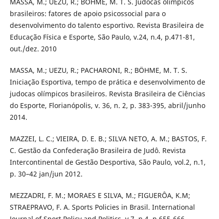
MASSA, M.; UEZU, R.; BÖHME, M. T. S. Judocas olímpicos
brasileiros: fatores de apoio psicossocial para o
desenvolvimento do talento esportivo. Revista Brasileira de
Educação Física e Esporte, São Paulo, v.24, n.4, p.471-81,
out./dez. 2010
MASSA, M.; UEZU, R.; PACHARONI, R.; BÖHME, M. T. S.
Iniciação Esportiva, tempo de prática e desenvolvimento de
judocas olímpicos brasileiros. Revista Brasileira de Ciências
do Esporte, Florianópolis, v. 36, n. 2, p. 383-395, abril/junho
2014.
MAZZEI, L. C.; VIEIRA, D. E. B.; SILVA NETO, A. M.; BASTOS, F.
C. Gestão da Confederação Brasileira de Judô. Revista
Intercontinental de Gestão Desportiva, São Paulo, vol.2, n.1,
p. 30–42 jan/jun 2012.
MEZZADRI, F. M.; MORAES E SILVA, M.; FIGUERÔA, K.M;
STRAEPRAVO, F. A. Sports Policies in Brasil. International
Journal of Sport Policy and Politics, v.7, n.4, p.655-666,